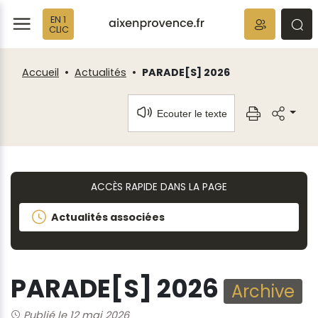
Fenêtre
Panneau de gestion des cookies
EN 1
de
ermer
rmer
rmer
CLIC
chat
Accueil
Actualités
PARADE[S] 2026
Ecouter le texte
ACCÈS RAPIDE DANS LA PAGE
Actualités associées
PARADE[S] 2026
Archive
Publié le 12 mai 2026