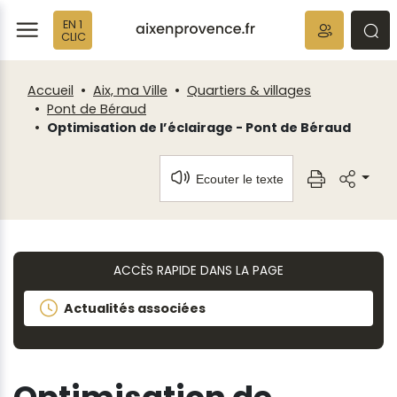
Fenêtre
Panneau de gestion des cookies
EN 1
de
ermer
rmer
rmer
CLIC
chat
Accueil
Aix, ma Ville
Quartiers & villages
Pont de Béraud
Optimisation de l’éclairage - Pont de Béraud
Ecouter le texte
ACCÈS RAPIDE DANS LA PAGE
Actualités associées