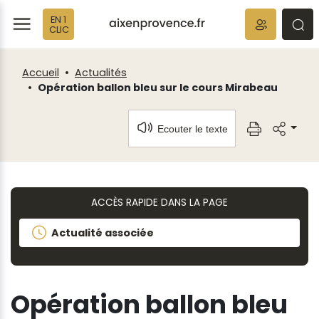
Fenêtre
Panneau de gestion des cookies
EN 1
de
ermer
rmer
rmer
CLIC
chat
Accueil
Actualités
Opération ballon bleu sur le cours Mirabeau
Ecouter le texte
ACCÈS RAPIDE DANS LA PAGE
Actualité associée
Opération ballon bleu