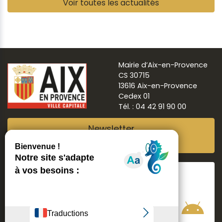
Voir toutes les actualités
Mairie d’Aix-en-Provence
CS 30715
13616 Aix-en-Provence
Cedex 01
Tél. : 04 42 91 90 00
Newsletter
Abonnez-vous
Suivre
Aix ma ville