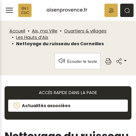
Fenêtre
Panneau de gestion des cookies
EN 1
de
ermer
rmer
rmer
CLIC
chat
Accueil
Aix, ma Ville
Quartiers & villages
Les Hauts d’Aix
Nettoyage du ruisseau des Corneilles
Ecouter le texte
ACCÈS RAPIDE DANS LA PAGE
Actualités associées