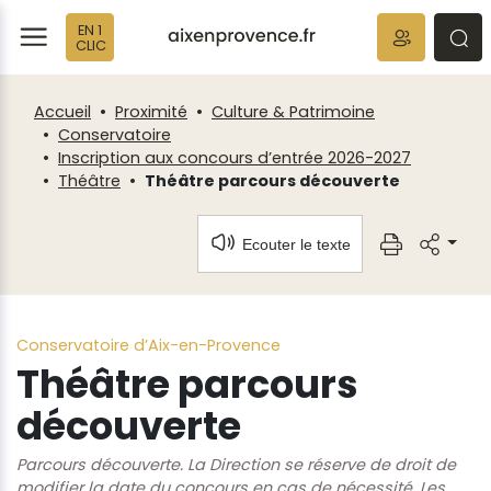
Fenêtre
Panneau de gestion des cookies
EN 1
de
ermer
rmer
rmer
CLIC
chat
Accueil
Proximité
Culture & Patrimoine
Conservatoire
Inscription aux concours d’entrée 2026-2027
Théâtre
Théâtre parcours découverte
Ecouter le texte
Conservatoire d’Aix-en-Provence
Théâtre parcours
découverte
Parcours découverte. La Direction se réserve de droit de
modifier la date du concours en cas de nécessité. Les