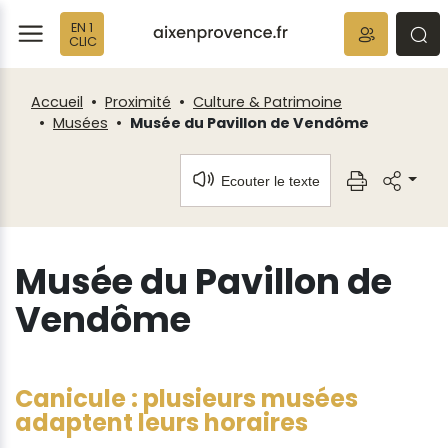
Fenêtre
Panneau de gestion des cookies
EN 1
de
ermer
rmer
rmer
CLIC
chat
Accueil
Proximité
Culture & Patrimoine
Musées
Musée du Pavillon de Vendôme
Ecouter le texte
Musée du Pavillon de
Vendôme
Canicule : plusieurs musées
adaptent leurs horaires