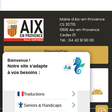
Mairie d’Aix-en-Provence
CS 30715
13616 Aix-en-Provence
Cedex 01
Tél. : 04 42 91 90 00
Newsletter
Abonnez-vous
Suivre
Aix ma ville