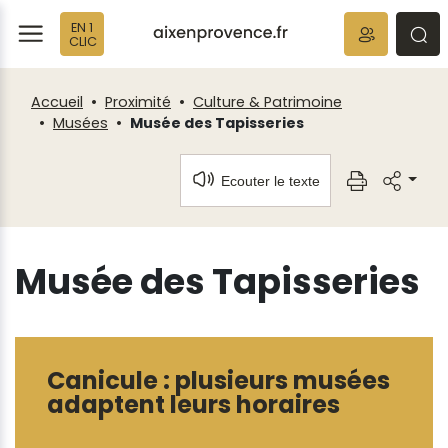
Fenêtre
Panneau de gestion des cookies
EN 1
de
ermer
rmer
rmer
CLIC
chat
Accueil
Proximité
Culture & Patrimoine
Musées
Musée des Tapisseries
Ecouter le texte
Musée des Tapisseries
Canicule : plusieurs musées
adaptent leurs horaires