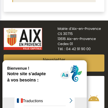
Mairie d’Aix-en-Provence
CS 30715
13616 Aix-en-Provence
Cedex 01
Tél. : 04 42 91 90 00
Newsletter
Abonnez-vous
Suivre
Aix ma ville