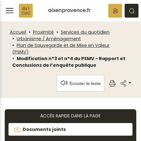
Fenêtre
Panneau de gestion des cookies
EN 1
de
ermer
rmer
rmer
CLIC
chat
Accueil
Proximité
Services du quotidien
Urbanisme / Aménagement
Plan de Sauvegarde et de Mise en Valeur
(PSMV)
Modification n°3 et n°4 du PSMV - Rapport et
Conclusions de l’enquête publique
Ecouter le texte
ACCÈS RAPIDE DANS LA PAGE
Documents joints