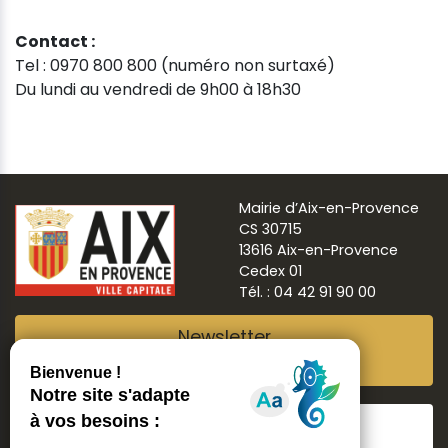
Contact :
Tel : 0970 800 800 (numéro non surtaxé)
Du lundi au vendredi de 9h00 à 18h30
Mairie d’Aix-en-Provence
CS 30715
13616 Aix-en-Provence
Cedex 01
Tél. : 04 42 91 90 00
Newsletter
Abonnez-vous
Suivre
Aix ma ville