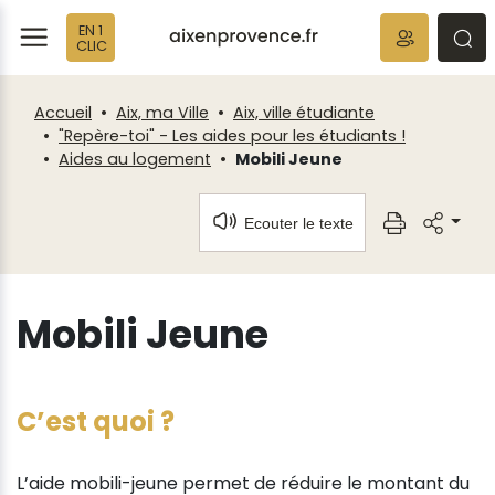
Fenêtre
Panneau de gestion des cookies
EN 1
de
ermer
rmer
rmer
CLIC
chat
Accueil
Aix, ma Ville
Aix, ville étudiante
"Repère-toi" - Les aides pour les étudiants !
Aides au logement
Mobili Jeune
Ecouter le texte
Mobili Jeune
C’est quoi ?
L’aide mobili-jeune permet de réduire le montant du