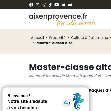
Fenêtre
Panneau de gestion des cookies
de
ermer
chat
Accueil
Proximité
Culture & Patrimoine
Master-classe alto
Master-classe alt
Mercredi 1er avril de 15h à 18h Auditorium C
Dans le cadre du Festival de Pâques d
Master-classe
Gérard Caussé, alto