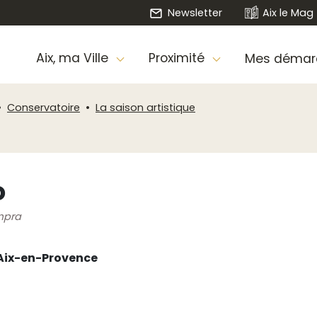
Newsletter
Aix le Mag
Aix, ma Ville
Proximité
Mes démar
Conservatoire
La saison artistique
o
ampra
’Aix-en-Provence