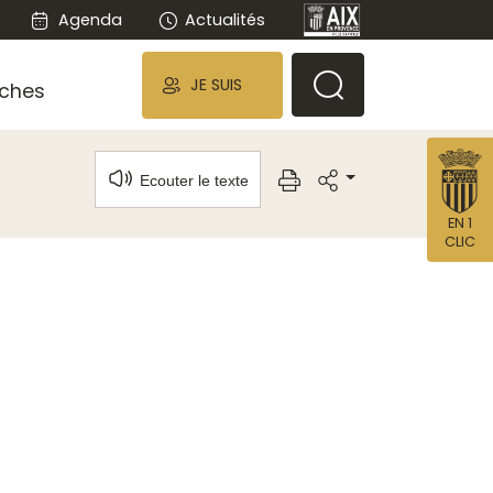
Agenda
Actualités
JE SUIS
ches
Ecouter le texte
EN 1
CLIC