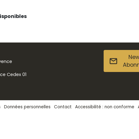
disponibles
New
ovence
Abon
nce Cedex 01
s
Données personnelles
Contact
Accessibilité : non conforme