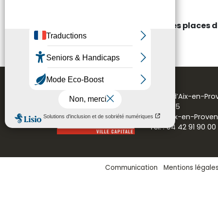
Entrée libre, dans la limite des places 
Mairie d’Aix-en-Pr
CS 30715
13616 Aix-en-Prove
Tél. : 04 42 91 90 00
Communication
Mentions légale