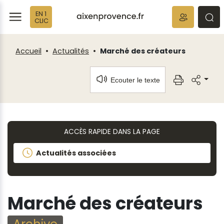
Fenêtre
Panneau de gestion des cookies
EN 1
de
ermer
rmer
rmer
CLIC
chat
Accueil
Actualités
Marché des créateurs
Ecouter le texte
ACCÈS RAPIDE DANS LA PAGE
Actualités associées
Marché des créateurs