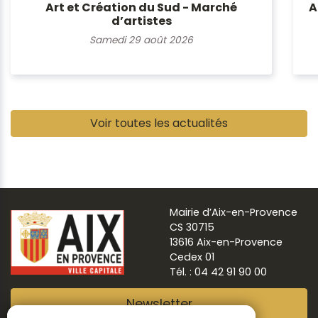
Art et Création du Sud - Marché
A
d’artistes
Samedi 29 août 2026
Pause
Voir toutes les actualités
Mairie d’Aix-en-Provence
CS 30715
13616 Aix-en-Provence
Cedex 01
Tél. : 04 42 91 90 00
Newsletter