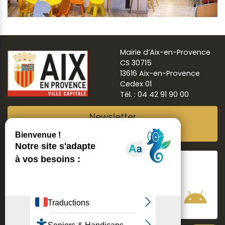
Mairie d’Aix-en-Provence
CS 30715
13616 Aix-en-Provence
Cedex 01
Tél. : 04 42 91 90 00
Newsletter
Abonnez-vous
Suivre
Aix ma ville