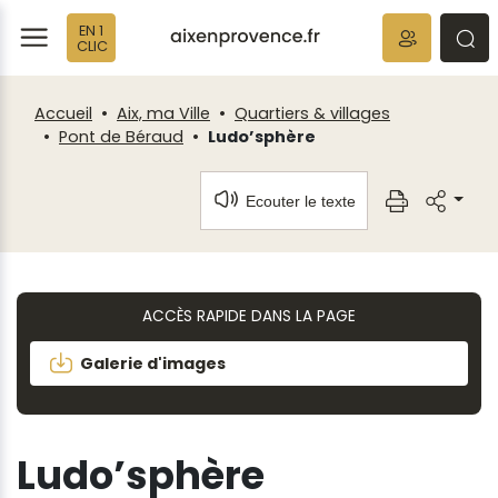
Fenêtre
Panneau de gestion des cookies
EN 1
de
ermer
rmer
rmer
CLIC
chat
Accueil
Aix, ma Ville
Quartiers & villages
Pont de Béraud
Ludo’sphère
Ecouter le texte
ACCÈS RAPIDE DANS LA PAGE
Galerie d'images
Ludo’sphère