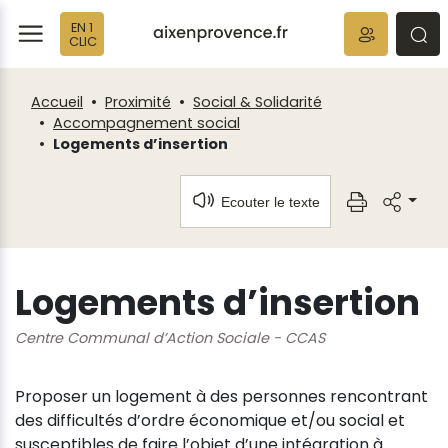
Fenêtre
Panneau de gestion des cookies
EN 1
de
ermer
rmer
rmer
CLIC
chat
Accueil
Proximité
Social & Solidarité
Accompagnement social
Logements d’insertion
Ecouter le texte
Logements d’insertion
Centre Communal d’Action Sociale - CCAS
Proposer un logement à des personnes rencontrant
des difficultés d’ordre économique et/ou social et
susceptibles de faire l’objet d’une intégration à