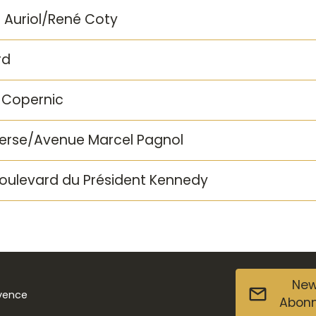
t Auriol/René Coty
rd
 Copernic
 Perse/Avenue Marcel Pagnol
 Boulevard du Président Kennedy
New
ovence
Abon