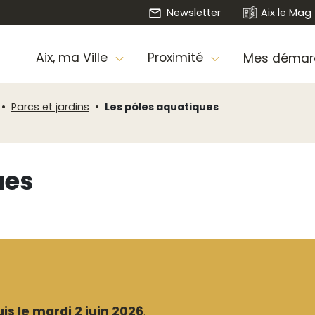
Newsletter
Aix le Mag
Aix, ma Ville
Proximité
Mes démar
Parcs et jardins
Les pôles aquatiques
ues
is le mardi 2 juin 2026
.