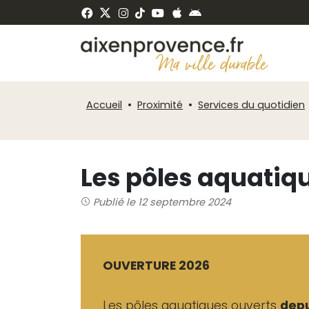
Fenêtre
Panneau de gestion des cookies
de
ermer
chat
Accueil
Proximité
Services du quotidien
Les pôles aquatiq
Publié le 12 septembre 2024
OUVERTURE 2026
Les pôles aquatiques ouverts
depu