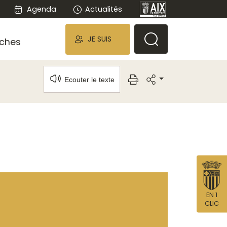
Agenda
Actualités
JE SUIS
ches
Ecouter le texte
EN 1
CLIC