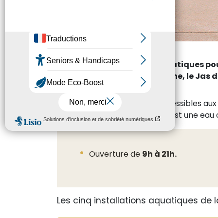
La Ville possède 5 pôles aquatiques po
Beisson, la Pinette, la Duranne, le Jas
Les pôles aquatiques sont accessibles aux 
L’eau de ces aires aquatiques est une eau
Ouverture de
9h à 21h.
Les cinq installations aquatiques de la