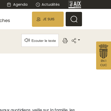
Agenda
Actualités
JE SUIS
ches
Ecouter le texte
EN 1
CLIC
x quotidiens, veille sur la famille, les