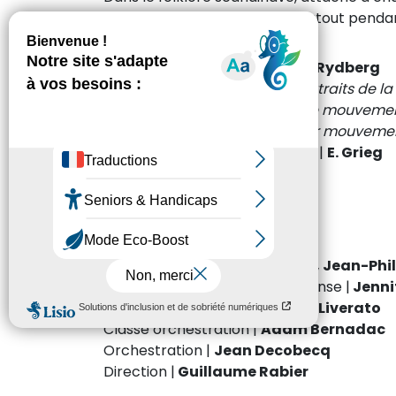
enfants, et sur les animaux, surtout pendan
« Tomten »
, poème suédois |
V. Rydberg
Marche des nains, Notturno, extraits de la 
Danse Norwegian op. 35, 2ème mouveme
Symphonique danse op. 64, 1er mouvem
Mélodie Élégiaque, Last Spring
|
E. Grieg
It’s oh so quiet |
Björk
Orchestre Junior
Chant |
Lili Berenstein
Chorégraphies |
Karine Aznar, Jean-Phil
Coordination Département Danse |
Jenni
Classe de théâtre |
Catherine Liverato
Classe orchestration |
Adam Bernadac
Orchestration |
Jean Decobecq
Direction |
Guillaume Rabier