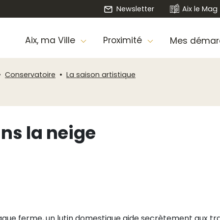
Newsletter
Aix le Mag
Aix, ma Ville
Proximité
Mes démar
Conservatoire
La saison artistique
ans la neige
que ferme, un lutin domestique aide secrètement aux travau