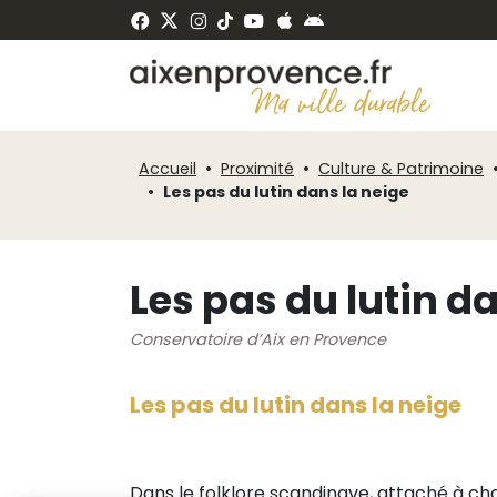
Fenêtre
Panneau de gestion des cookies
de
ermer
chat
Accueil
Proximité
Culture & Patrimoine
Les pas du lutin dans la neige
Les pas du lutin d
Conservatoire d’Aix en Provence
Les pas du lutin dans la neige
Dans le folklore scandinave, attaché à cha