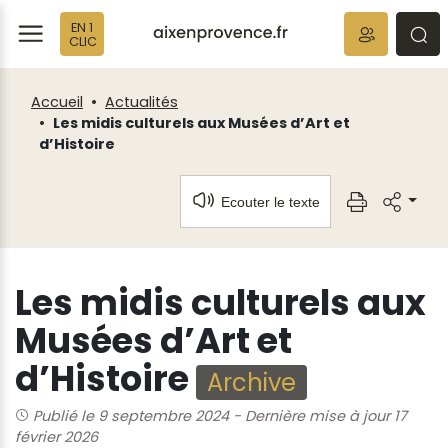
Fenêtre
Panneau de gestion des cookies
EN 1
de
ermer
rmer
rmer
CLIC
chat
Accueil
Actualités
Les midis culturels aux Musées d’Art et
d’Histoire
Ecouter le texte
Les midis culturels aux
Musées d’Art et
d’Histoire
Archive
Publié le 9 septembre 2024
-
Dernière mise à jour 17
février 2026