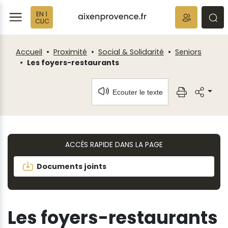
Fenêtre
Panneau de gestion des cookies
EN 1
de
ermer
rmer
rmer
CLIC
chat
Accueil
Proximité
Social & Solidarité
Seniors
Les foyers-restaurants
Ecouter le texte
ACCÈS RAPIDE DANS LA PAGE
Documents joints
Les foyers-restaurants