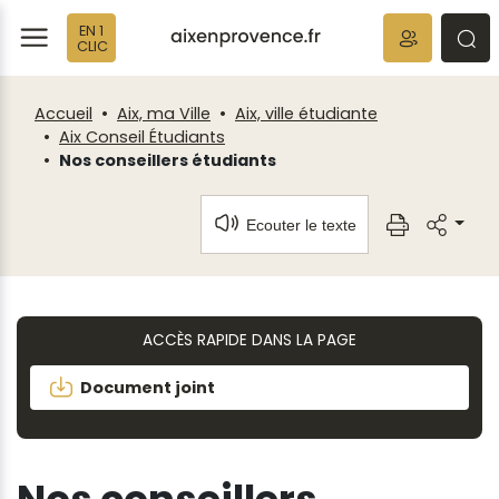
Fenêtre
Panneau de gestion des cookies
EN 1
de
ermer
rmer
rmer
CLIC
chat
Accueil
Aix, ma Ville
Aix, ville étudiante
Aix Conseil Étudiants
Nos conseillers étudiants
Ecouter le texte
ACCÈS RAPIDE DANS LA PAGE
Document joint