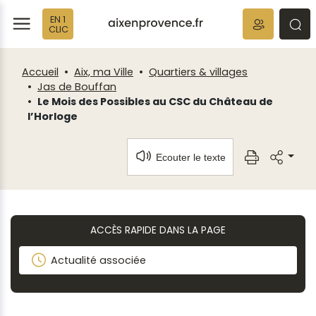
Fenêtre
Panneau de gestion des cookies
EN 1
de
ermer
rmer
rmer
CLIC
chat
Accueil
Aix, ma Ville
Quartiers & villages
Jas de Bouffan
Le Mois des Possibles au CSC du Château de
l’Horloge
Ecouter le texte
ACCÈS RAPIDE DANS LA PAGE
Actualité associée