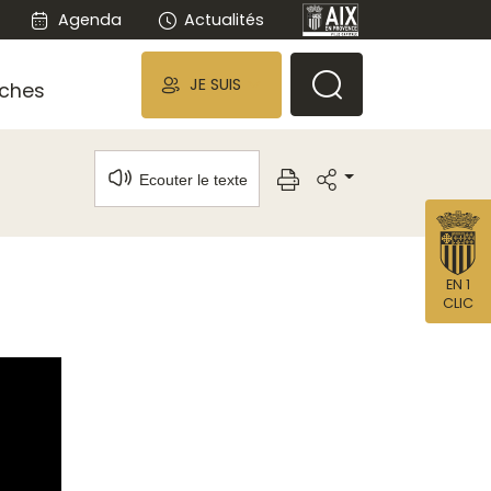
Agenda
Actualités
JE SUIS
ches
Ecouter le texte
EN 1
CLIC