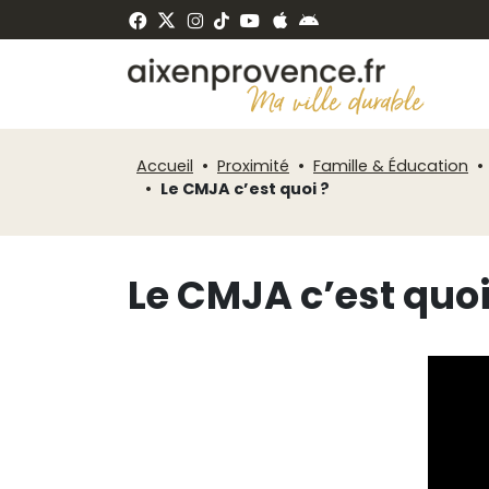
Fenêtre
Panneau de gestion des cookies
de
ermer
chat
Accueil
Proximité
Famille & Éducation
Le CMJA c’est quoi ?
Le CMJA c’est quoi