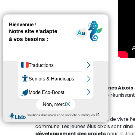
Le
Conseil Municipal des Jeunes Aixois
Ville, âgés entre
12 et 17 ans
, se réunissan
tiennent à cœur.
L’objectif de cette instance est de vivre l’
commune. Les jeunes élus aixois sont ainsi
développement des projets
pour la Jeun