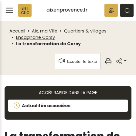
Fenêtre
Panneau de gestion des cookies
EN 1
de
ermer
rmer
rmer
CLIC
chat
Accueil
Aix, ma Ville
Quartiers & villages
Encagnane Corsy
La transformation de Corsy
Ecouter le texte
ACCÈS RAPIDE DANS LA PAGE
Actualités associées