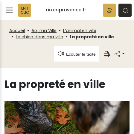
Fenêtre
Panneau de gestion des cookies
EN 1
de
ermer
rmer
rmer
CLIC
chat
Accueil
Aix, ma Ville
L’animal en ville
Le chien dans ma ville
La propreté en ville
Ecouter le texte
La propreté en ville