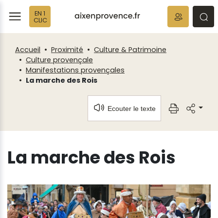
Panneau de gestion des cookies
EN 1
ermer
rmer
rmer
CLIC
Accueil
Proximité
Culture & Patrimoine
Culture provençale
Manifestations provençales
La marche des Rois
Ecouter le texte
La marche des Rois