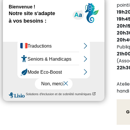
pointi
19h2
19h4
20h1
20h3
20h4
Publi
21h0
(Asso
22h3
Atelie
handi 
G