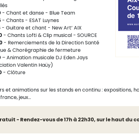
llés
0
- Chant et danse - Blue Team
5
- Chants - ESAT Luynes
5
- Guitare et chant - New Art’ AIX
0
- Chants Lofti & Clip musical - SOURCE
0
- Remerciements de la Direction Santé
que & Chorégraphie de fermeture
0
– Animation musicale DJ Eden Jays
ciation Valentin Haüy)
0
- Clôture
rs et animations sur les stands en continu : expositions, 
france, jeux...
ratuit - Rendez-vous de 17h à 22h30, sur le haut du 