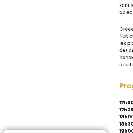
sont l
object
Créée
Nuit 
les p
des c
handi
artist
Pr
17h0
17h3
18h0
18h3
19h0