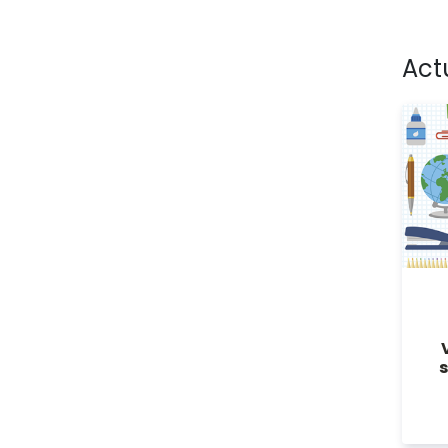
Act
s