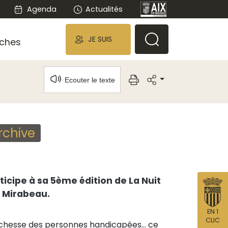
Agenda
Actualités
JE SUIS
ches
Ecouter le texte
rchive
ticipe à sa 5ème édition de La Nuit
s Mirabeau.
EN 1
CLIC
la richesse des personnes handicapées… ce