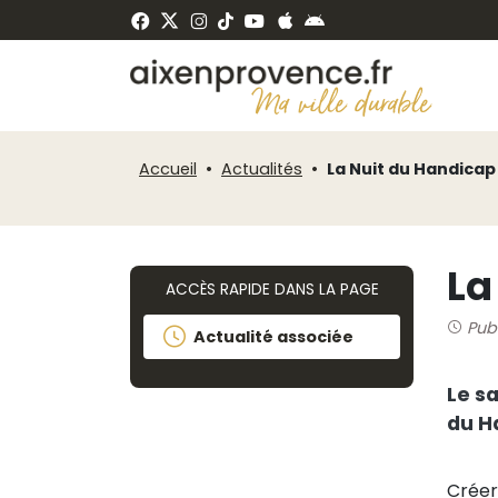
Fenêtre
Panneau de gestion des cookies
de
ermer
chat
Accueil
Actualités
La Nuit du Handicap
La
ACCÈS RAPIDE DANS LA PAGE
Pub
Actualité associée
Le sa
du H
Créer