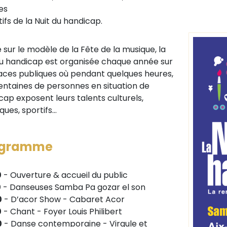
es
ifs de la Nuit du handicap.
 sur le modèle de la Fête de la musique, la
du handicap est organisée chaque année sur
laces publiques où pendant quelques heures,
entaines de personnes en situation de
cap exposent leurs talents culturels,
iques, sportifs…
ogramme
0
- Ouverture & accueil du public
0
- Danseuses Samba Pa gozar el son
0
- D’acor Show - Cabaret Acor
0
- Chant - Foyer Louis Philibert
0
- Danse contemporaine - Virgule et