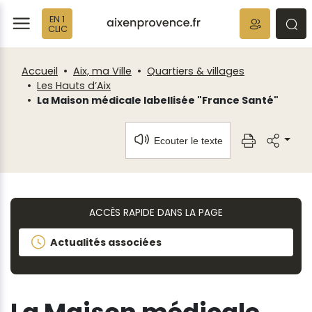
Fenêtre
Panneau de gestion des cookies
EN 1
de
ermer
rmer
rmer
CLIC
chat
Accueil
Aix, ma Ville
Quartiers & villages
Les Hauts d’Aix
La Maison médicale labellisée "France Santé"
Ecouter le texte
ACCÈS RAPIDE DANS LA PAGE
Actualités associées