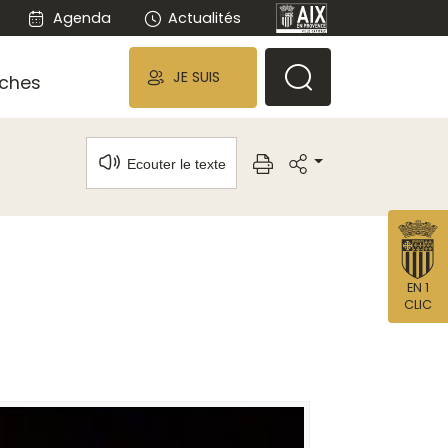
Agenda
Actualités
JE SUIS
ches
Ecouter le texte
EN 1
CLIC