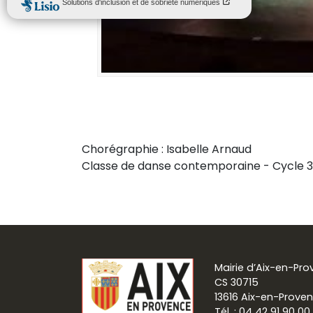
Chorégraphie : Isabelle Arnaud
Classe de danse contemporaine - Cycle 3
Mairie d’Aix-en-Pr
CS 30715
13616 Aix-en-Prove
Tél. : 04 42 91 90 00