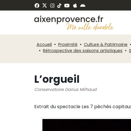
Fenêtre
Panneau de gestion des cookies
de
ermer
chat
Accueil
Proximité
Culture & Patrimoine
Rétrospective des saisons artistiques
L’orgueil
Conservatoire Darius Milhaud
Extrait du spectacle Les 7 pêchés capitaux