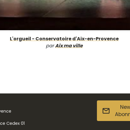
L'orgueil - Conservatoire d'Aix-en-Provence
par
Aix ma ville
New
ovence
Abon
nce Cedex 01