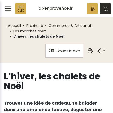
Fenêtre
Panneau de gestion des cookies
EN 1
de
ermer
rmer
rmer
CLIC
chat
Accueil
Proximité
Commerce & Artisanat
Les marchés d’Aix
L’hiver, les chalets de Noël
Ecouter le texte
L’hiver, les chalets de
Noël
Trouver une idée de cadeau, se balader
dans une ambiance festive, déguster une