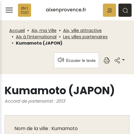
Fenêtre
Panneau de gestion des cookies
EN 1
de
ermer
rmer
rmer
CLIC
chat
Accueil
Aix, ma Ville
Aix, ville attractive
Aix à l’international
Les villes partenaires
Kumamoto (JAPON)
Ecouter le texte
Kumamoto (JAPON)
Accord de partenariat : 2013
Nom de la ville : Kumamoto