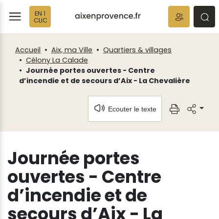
Fenêtre
Panneau de gestion des cookies
EN 1
de
ermer
rmer
rmer
CLIC
chat
Accueil
Aix, ma Ville
Quartiers & villages
Célony La Calade
Journée portes ouvertes - Centre
d’incendie et de secours d’Aix - La Chevalière
Ecouter le texte
Journée portes
ouvertes - Centre
d’incendie et de
secours d’Aix - La