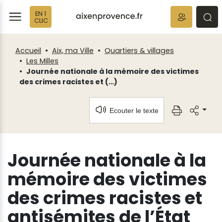
Fenêtre
Panneau de gestion des cookies
EN 1
de
ermer
rmer
rmer
CLIC
chat
Accueil
Aix, ma Ville
Quartiers & villages
Les Milles
Journée nationale à la mémoire des victimes
des crimes racistes et (…)
Ecouter le texte
Journée nationale à la
mémoire des victimes
des crimes racistes et
antisémites de l’État