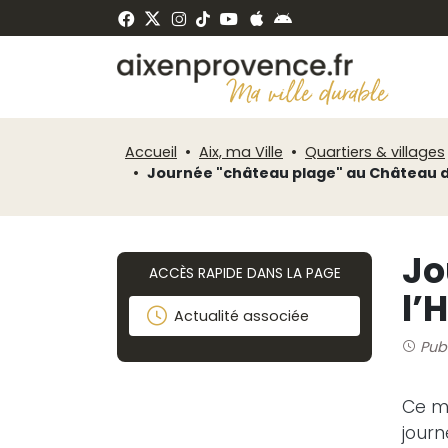
Fenêtre
Panneau de gestion des cookies
de
ermer
chat
Accueil
Aix, ma Ville
Quartiers & villages
Journée "château plage" au Château d
Jo
ACCÈS RAPIDE DANS LA PAGE
l’
Actualité associée
Publ
Ce me
journ