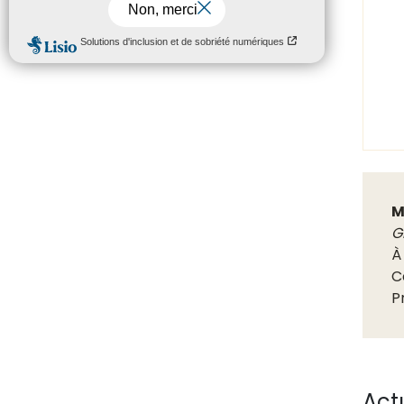
M
G
À
C
P
Act