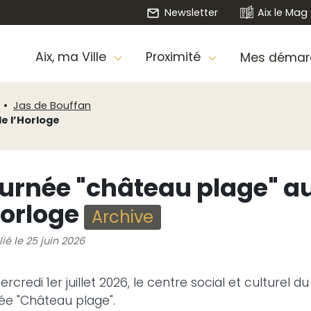
Newsletter
Aix le Mag
Aix, ma Ville
Proximité
Mes démar
Jas de Bouffan
e l’Horloge
urnée "château plage" a
Horloge
Archive
ié le 25 juin 2026
rcredi 1er juillet 2026, le centre social et culturel 
ée "Château plage".