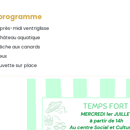
 programme
près-midi ventriglisse
hâteau aquatique
êche aux canards
eux
uvette sur place