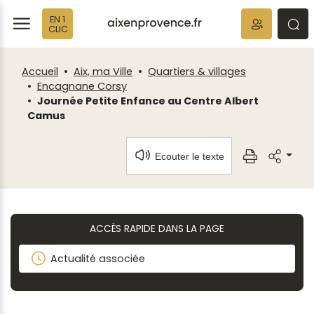
Fenêtre
Panneau de gestion des cookies
EN 1
de
ermer
rmer
rmer
CLIC
chat
Accueil
Aix, ma Ville
Quartiers & villages
Encagnane Corsy
Journée Petite Enfance au Centre Albert
Camus
Ecouter le texte
ACCÈS RAPIDE DANS LA PAGE
Actualité associée