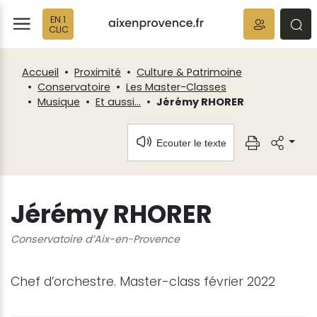
Fenêtre
Panneau de gestion des cookies
EN 1
de
ermer
rmer
rmer
CLIC
chat
Accueil
Proximité
Culture & Patrimoine
Conservatoire
Les Master-Classes
Musique
Et aussi...
Jérémy RHORER
Ecouter le texte
Jérémy RHORER
Conservatoire d’Aix-en-Provence
Chef d’orchestre. Master-class février 2022