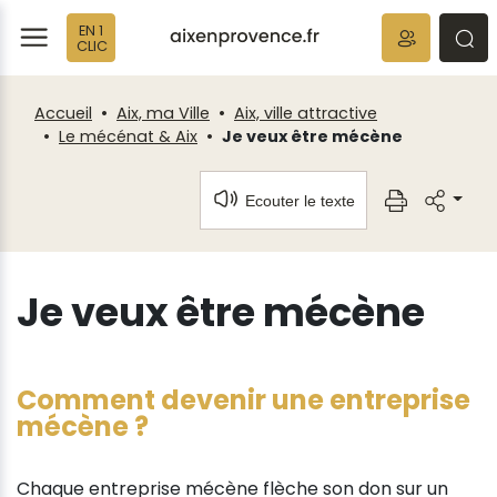
Fenêtre
Panneau de gestion des cookies
EN 1
de
ermer
rmer
rmer
CLIC
chat
Accueil
Aix, ma Ville
Aix, ville attractive
Le mécénat & Aix
Je veux être mécène
Ecouter le texte
Je veux être mécène
Comment devenir une entreprise
mécène ?
Chaque entreprise mécène flèche son don sur un