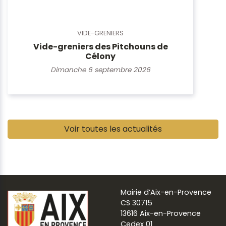
VIDE-GRENIERS
Vide-greniers des Pitchouns de
Célony
Dimanche 6 septembre 2026
Pause
Voir toutes les actualités
Mairie d’Aix-en-Provence
CS 30715
13616 Aix-en-Provence
Cedex 01