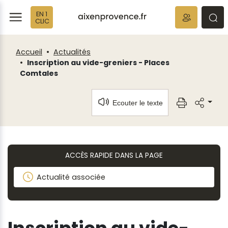
Fenêtre
Panneau de gestion des cookies
EN 1
de
ermer
rmer
rmer
CLIC
chat
Accueil
Actualités
Inscription au vide-greniers - Places
Comtales
Ecouter le texte
ACCÈS RAPIDE DANS LA PAGE
Actualité associée