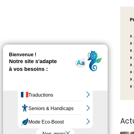
P
Act