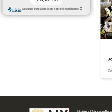
Jo
Di
Mairie d’Aix-en-Pr