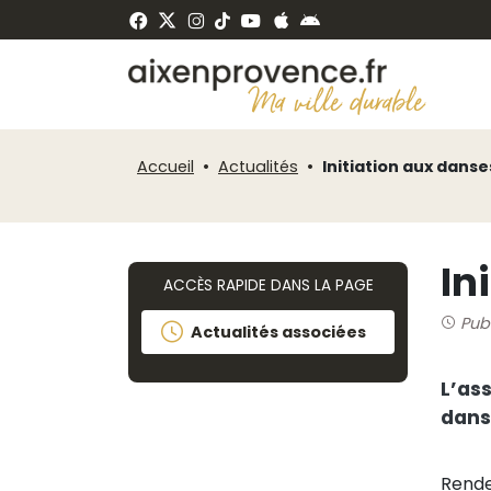
Fenêtre
Panneau de gestion des cookies
de
ermer
chat
Accueil
Actualités
Initiation aux danse
In
ACCÈS RAPIDE DANS LA PAGE
Publ
Actualités associées
L’as
danse
Rende