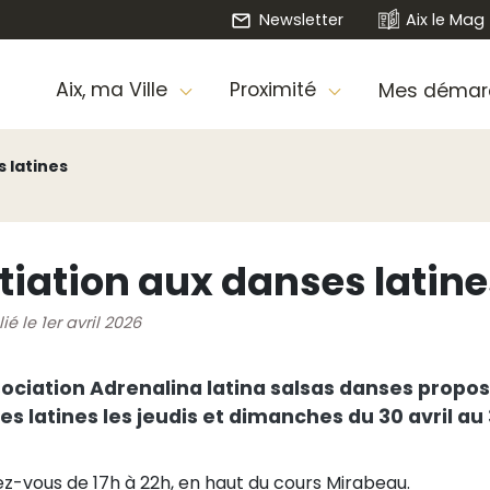
Newsletter
Aix le Mag
Aix, ma Ville
Proximité
Mes démar
s latines
itiation aux danses latin
ié le 1er avril 2026
sociation Adrenalina latina salsas danses propos
s latines les jeudis et dimanches du 30 avril au 
z-vous de 17h à 22h, en haut du cours Mirabeau.