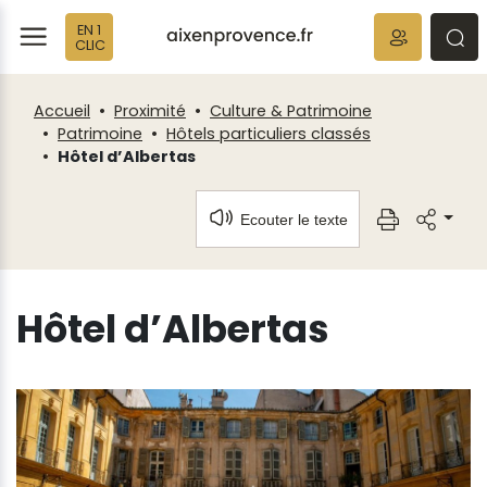
Fenêtre
Panneau de gestion des cookies
EN 1
de
ermer
rmer
rmer
CLIC
chat
Accueil
Proximité
Culture & Patrimoine
Patrimoine
Hôtels particuliers classés
Hôtel d’Albertas
Ecouter le texte
Hôtel d’Albertas