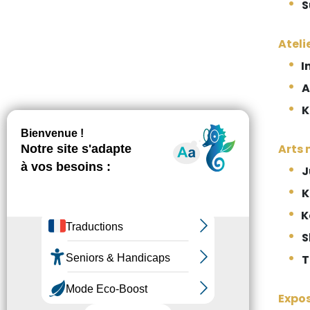
S
Ateli
I
A
K
Arts 
J
K
K
S
T
Expos