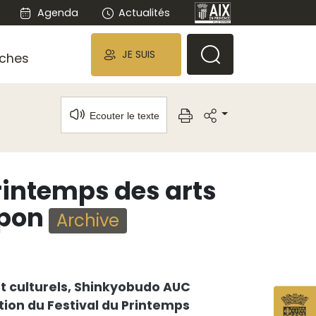
Agenda
Actualités
JE SUIS
ches
Ecouter le texte
rintemps des arts
apon
Archive
t culturels, Shinkyobudo AUC
ition du Festival du Printemps