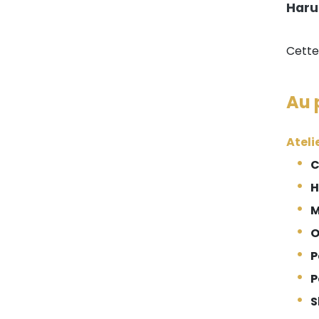
Haru
Cette
Au
Ateli
C
H
O
P
P
S