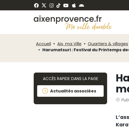
Fenêtre
Panneau de gestion des cookies
de
ermer
chat
Accueil
Aix, ma Ville
Quartiers & villages
Harumatsuri : Festival du Printemps de
Ha
ACCÈS RAPIDE DANS LA PAGE
ma
Actualités associées
Pub
L’as
Karat