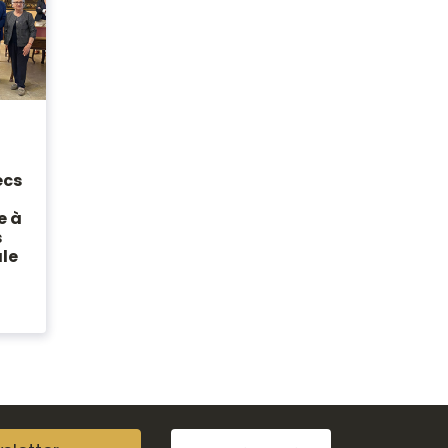
écs
e à
s
ale