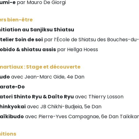
umi-e
par Mauro De Giorgi
ers bien-être
nitiation au Sanjiksu Shiatsu
telier Soin de soi
par l’École de Shiatsu des Bouches-d
obido & shiatsu assis
par Hellga Hoess
martiaux : Stage et découverte
udo
avec Jean-Marc Gide, 4e Dan
arate-Do
atori Shinto Ryu & Daïto Ryu
avec Thierry Losson
hinkyokai
avec JB Chikhi-Budjeia, 5e Dan
aïkibudo
avec Pierre-Yves Campagnae, 6e Dan Taïkika
itions