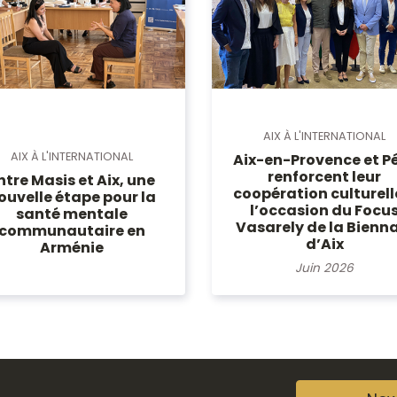
AIX À L'INTERNATIONAL
AIX À L'INTERNATIONAL
Aix-en-Provence et P
renforcent leur
ntre Masis et Aix, une
coopération culturell
ouvelle étape pour la
l’occasion du Focu
santé mentale
Vasarely de la Bienn
communautaire en
d’Aix
Arménie
Juin 2026