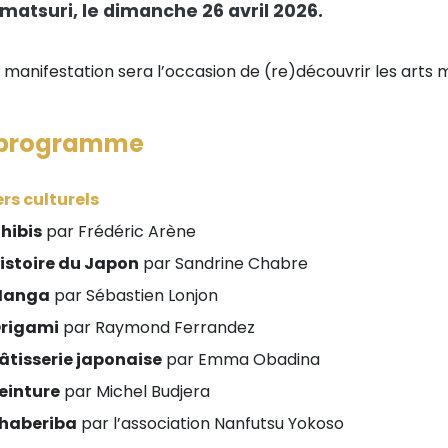
matsuri, le dimanche 26 avril 2026.
 manifestation sera l’occasion de (re)découvrir les arts m
 programme
ers culturels
hibis
par Frédéric Arène
istoire du Japon
par Sandrine Chabre
Manga
par Sébastien Lonjon
rigami
par Raymond Ferrandez
âtisserie japonaise
par Emma Obadina
einture
par Michel Budjera
haberiba
par l’association Nanfutsu Yokoso