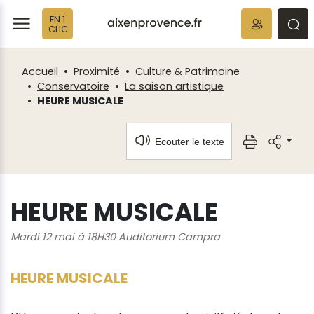
Fenêtre
Panneau de gestion des cookies
EN 1
de
ermer
rmer
rmer
CLIC
chat
Accueil
Proximité
Culture & Patrimoine
Conservatoire
La saison artistique
HEURE MUSICALE
Ecouter le texte
HEURE MUSICALE
Mardi 12 mai à 18H30 Auditorium Campra
HEURE MUSICALE