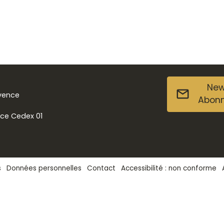
New
ovence
Abon
nce Cedex 01
s
Données personnelles
Contact
Accessibilité : non conforme