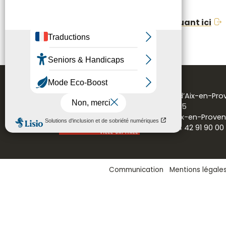
Téléchargez le guide en cliquant ici
Mairie d’Aix-en-Pr
CS 30715
13616 Aix-en-Prove
Tél. : 04 42 91 90 00
Communication
Mentions légale