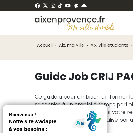
Fenêtre
Panneau de gestion des cookies
de
ermer
chat
Accueil
Aix, ma Ville
Aix, ville étudiante
Guide Job CRIJ P
Ce guide a pour ambition d’informer le
saisonnier à un emploi à temps partiel
essentielles pour réussir dans votre
accompagnement personnalisé par un 
chez vous.