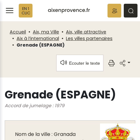
Fenêtre
Panneau de gestion des cookies
EN 1
de
ermer
rmer
rmer
CLIC
chat
Accueil
Aix, ma Ville
Aix, ville attractive
Aix à l’international
Les villes partenaires
Grenade (ESPAGNE)
Ecouter le texte
Grenade (ESPAGNE)
Accord de jumelage : 1979
Nom de la ville : Granada