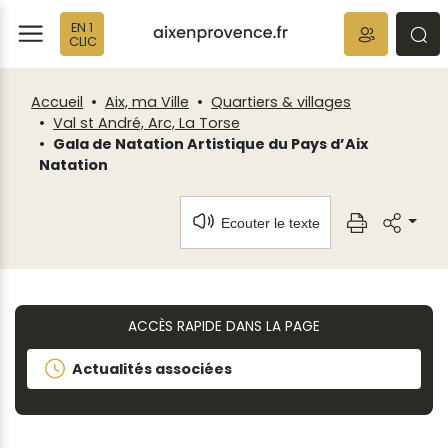
Fenêtre
Panneau de gestion des cookies
EN 1
de
ermer
rmer
rmer
CLIC
chat
Accueil
Aix, ma Ville
Quartiers & villages
Val st André, Arc, La Torse
Gala de Natation Artistique du Pays d’Aix
Natation
Ecouter le texte
ACCÈS RAPIDE DANS LA PAGE
Actualités associées