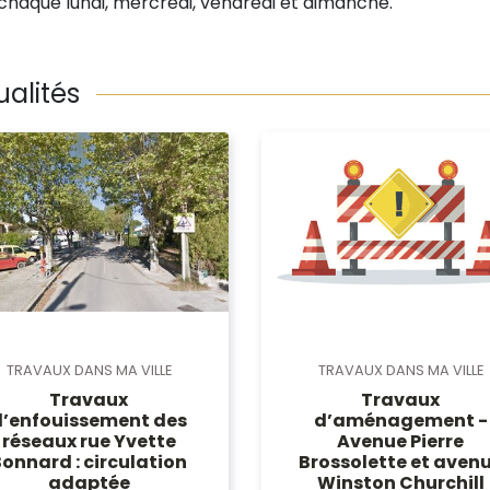
 chaque lundi, mercredi, vendredi et dimanche.
ualités
TRAVAUX DANS MA VILLE
TRAVAUX DANS MA VILLE
Travaux
Travaux
d’enfouissement des
d’aménagement -
réseaux rue Yvette
Avenue Pierre
Bonnard : circulation
Brossolette et aven
adaptée
Winston Churchill