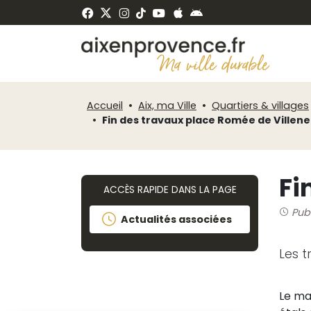
Fenêtre
Panneau de gestion des cookies
de
ermer
chat
Accueil
Aix, ma Ville
Quartiers & villages
Fin des travaux place Romée de Villen
Fi
ACCÈS RAPIDE DANS LA PAGE
Publ
Actualités associées
Les 
Le ma