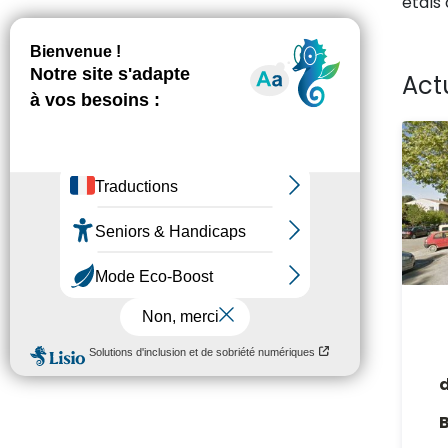
étals
Act