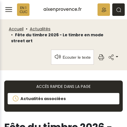
Fenêtre
Panneau de gestion des cookies
EN 1
de
ermer
rmer
rmer
CLIC
chat
Accueil
Actualités
Fête du timbre 2026 - Le timbre en mode
street art
Ecouter le texte
ACCÈS RAPIDE DANS LA PAGE
Actualités associées