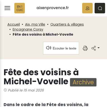
Fenêtre
Panneau de gestion des cookies
EN 1
de
ermer
rmer
rmer
CLIC
chat
Accueil
Aix, ma Ville
Quartiers & villages
Encagnane Corsy
Fête des voisins à Michel-Vovelle
Ecouter le texte
Fête des voisins à
Michel-Vovelle
Archive
Publié le 15 mai 2026
Dans le cadre de la Fête des voisins, la