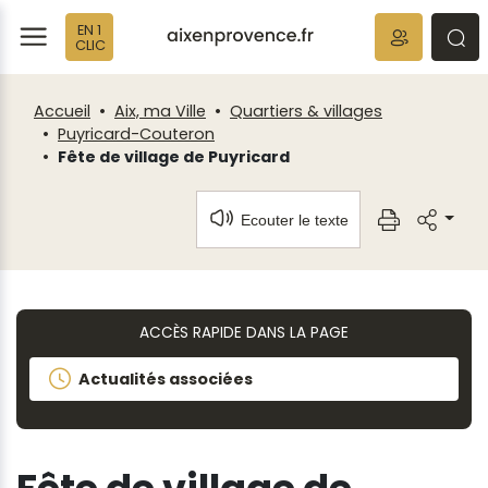
Fenêtre
Panneau de gestion des cookies
EN 1
de
ermer
rmer
rmer
CLIC
chat
Accueil
Aix, ma Ville
Quartiers & villages
Puyricard-Couteron
Fête de village de Puyricard
Ecouter le texte
ACCÈS RAPIDE DANS LA PAGE
Actualités associées