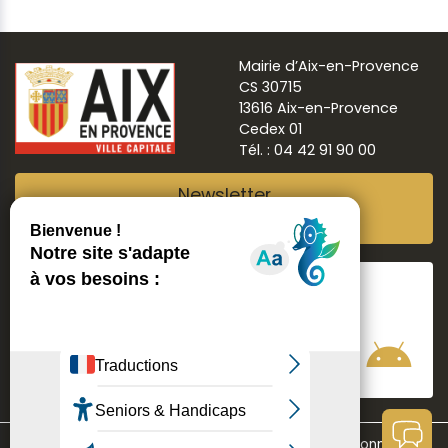
Mairie d’Aix-en-Provence
CS 30715
13616 Aix-en-Provence
Cedex 01
Tél. : 04 42 91 90 00
Newsletter
Abonnez-vous
Suivre
Aix ma ville
Communication
Mentions légales
Données personnelles