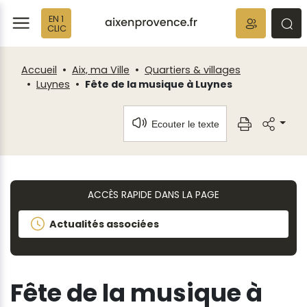
Fenêtre
Panneau de gestion des cookies
EN 1
de
ermer
rmer
rmer
CLIC
chat
Accueil
Aix, ma Ville
Quartiers & villages
Luynes
Fête de la musique à Luynes
Ecouter le texte
ACCÈS RAPIDE DANS LA PAGE
Actualités associées
Fête de la musique à