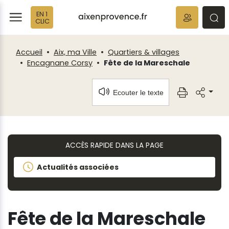
Fenêtre
Panneau de gestion des cookies
EN 1
de
ermer
rmer
rmer
CLIC
chat
Accueil
Aix, ma Ville
Quartiers & villages
Encagnane Corsy
Fête de la Mareschale
Ecouter le texte
ACCÈS RAPIDE DANS LA PAGE
Actualités associées
Fête de la Mareschale