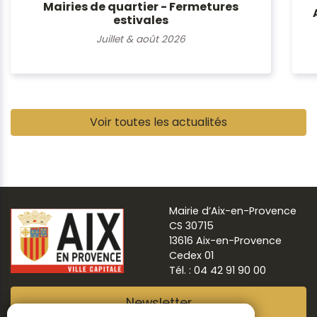
Mairies de quartier - Fermetures
estivales
Juillet & août 2026
Pause
Voir toutes les actualités
Mairie d’Aix-en-Provence
CS 30715
13616 Aix-en-Provence
Cedex 01
Tél. : 04 42 91 90 00
Newsletter