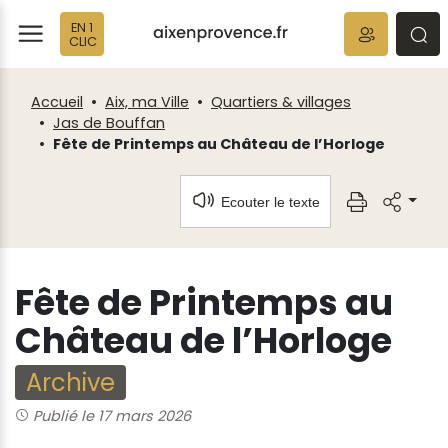
Fenêtre
Panneau de gestion des cookies
EN 1
de
ermer
rmer
rmer
CLIC
chat
Accueil
Aix, ma Ville
Quartiers & villages
Jas de Bouffan
Fête de Printemps au Château de l’Horloge
Ecouter le texte
Fête de Printemps au
Château de l’Horloge
Archive
Publié le 17 mars 2026