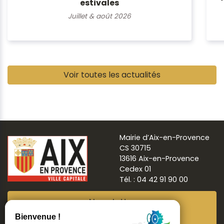
estivales
Juillet & août 2026
Pause
Voir toutes les actualités
Mairie d’Aix-en-Provence
CS 30715
13616 Aix-en-Provence
Cedex 01
Tél. : 04 42 91 90 00
Newsletter
Abonnez-vous