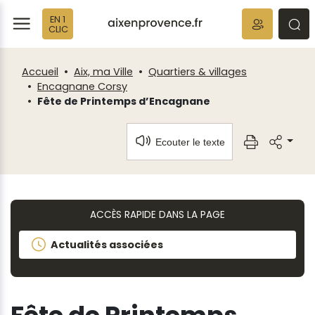
Fenêtre
Panneau de gestion des cookies
EN 1
de
ermer
rmer
rmer
CLIC
chat
Accueil
Aix, ma Ville
Quartiers & villages
Encagnane Corsy
Fête de Printemps d’Encagnane
Ecouter le texte
ACCÈS RAPIDE DANS LA PAGE
Actualités associées